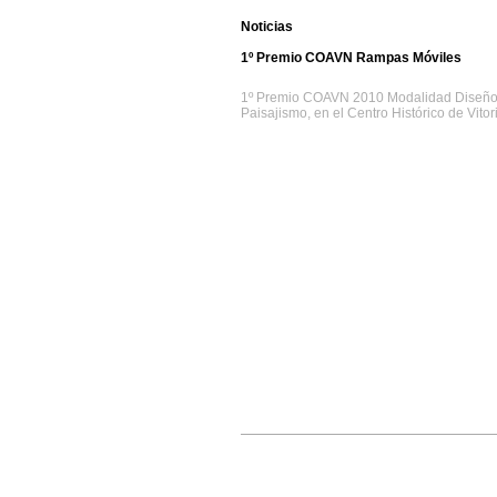
Noticias
1º Premio COAVN Rampas Móviles
1º Premio COAVN 2010 Modalidad Diseño
Paisajismo, en el Centro Histórico de Vitor